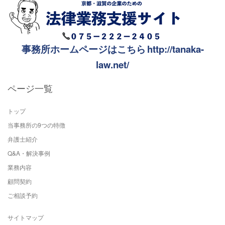
た上で、目的の範囲内に限ります。また、個人情報の利用は、その
収集目的から逸脱しない範囲とします。
収集した個人情報は、同目的の範囲内で利用しており、ご依頼人様
の事前承諾なしに目的外利用や第三者への提供は行いません。また
事務所ホームページはこちら
http://tanaka-
個人情報に関する不正アクセス、紛失、改竄、漏洩を防ぐための適
切な処置を行います。
law.net/
当事務所は、当事務所が保有する個人情報に関して適用される法
令、規範を遵守します。
ページ一覧
当事務所は、個人情報保護に関する管理の体制と仕組みについて継
続的改善を実施します。
トップ
当事務所の9つの特徴
2. 個人情報の第三者への開示について
弁護士紹介
当事務所は、ご依頼人様のプライバシーを尊重し、個人情報を保護
するために細心の注意を払っています。当事務所では、本サイトを
Q&A・解決事例
利用されたことに伴い取得した個人情報を、ご依頼人様の事前の同
業務内容
意なく第三者に対して開示することはありません。ただし、次の各
顧問契約
号の場合には、ご依頼人様の事前の同意なく、当事務所はご依頼人
ご相談予約
様の個人情報を開示できるものとします。
●法令に基づき開示を求められた場合
サイトマップ
●当事務所、他のご依頼人様またはその他の第三者の権利、利益、