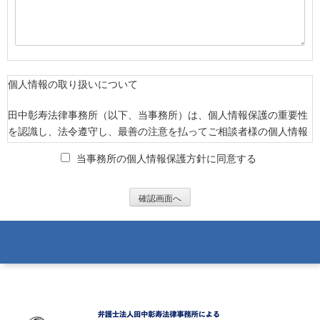
個人情報の取り扱いについて
田中彰寿法律事務所（以下、当事務所）は、個人情報保護の重要性
を認識し、法令遵守し、最善の注意を払ってご相談者様の個人情報
を保護することが社会的責務であると考え、ご相談者様に安心し、
当事務所の個人情報保護方針に同意する
また安全にご滞在いただけるように当事務所のプライバシーポリシ
ーを定め、それに従い、厳重に取り扱ってまいります。
1. 個人情報の利用について
当事務所では、ご依頼人様の同意のもと、氏名、メールアドレス、
住所等の個人情報を収集させていただきます。これらの情報は、ご
依頼人様が希望するサービス、情報の提供および本サイトをご利用
する際にご依頼人様の利便性を向上させるために利用させていただ
きます。
当事務所が収集するご依頼人様の個人情報は、収集目的を明確にし